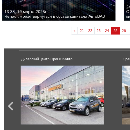
24
13:38, 19 марта 2025г.
С
Renault может вернуться в состав капитала АвтоВАЗ
к
«
21
22
23
24
25
26
Дилерский центр Opel Юг-Авто.
Ope