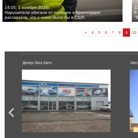
14:05, 1 ноября 2024г.
12
Нарушители убегали от полиции в Краснодаре:
В
рассказали, что с ними было бы в США
"
«
4
5
6
7
8
9
10
Дилер Лига Авто.
Авт