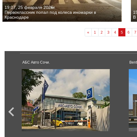
19:07, 25 февраля 2026г.
Первоклассник попал под колеса иномарки в
1
Краснодаре
В
«
1
2
3
4
5
6
7
АБС Авто Сочи.
Ben