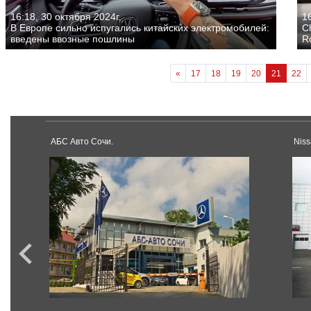
16:18, 30 октября 2024г.
16
В Европе сильно испугались китайских электромобилей:
C
введены ввозные пошлины
R
«
17
18
19
20
21
22
АБС Авто Сочи.
Nis