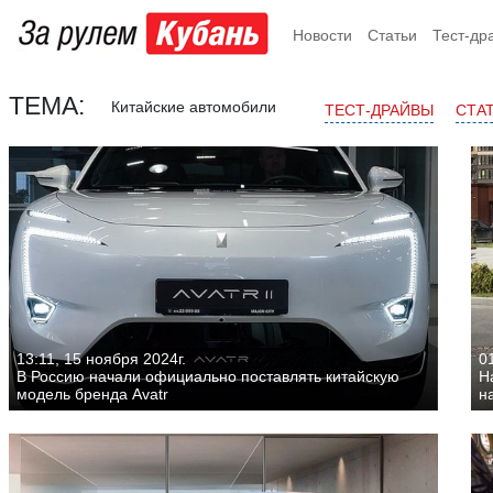
Новости
Статьи
Тест-др
ТЕМА:
Китайские автомобили
ТЕСТ-ДРАЙВЫ
СТА
13:11, 15 ноября 2024г.
01
В Россию начали официально поставлять китайскую
Н
модель бренда Avatr
н