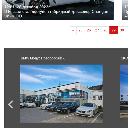
12:01, 28 декабря 2023г.
10
В России стал доступен гибридный кроссовер Changan
П
Uni-K iDD
A
«
25
26
27
28
29
30
BMW Модус Новороссийск.
SKO