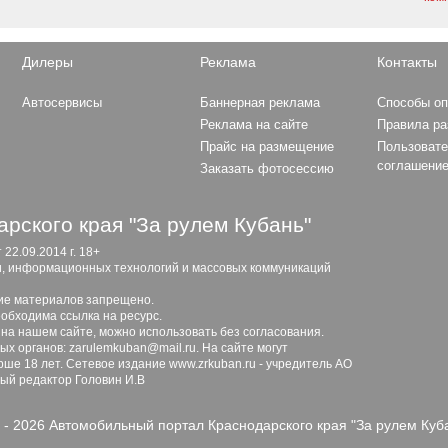
Дилеры
Реклама
Контакты
Автосервисы
Баннерная реклама
Способы о
Реклама на сайте
Правила р
Прайс на размещение
Пользовате
соглашени
Заказать фотосессию
рского края "За рулем Кубань"
2.09.2014 г. 18+
и, информационных технологий и массовых коммуникаций
ие материалов запрещено.
обходима ссылка на ресурс.
 на нашем сайте, можно использовать без согласования.
х органов: zarulemkuban@mail.ru. На сайте могут
ше 18 лет. Сетевое издание www.zrkuban.ru - учредитель АО
ный редактор Головин И.В
 - 2026 Автомобильный портал Краснодарского края "За рулем Куб