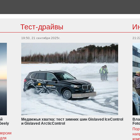
Тест-драйвы
И
19:50, 21 сентября 2025г.
21:2
ой
Медвежья хватка: тест зимних шин Gislaved IceControl
Вла
Geely
и Gislaved ArcticControl
Fot
Пор
версии
нап
 для
ком