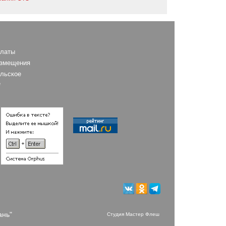
платы
азмещения
льское
е
ань"
Студия Мастер Флеш