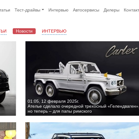
татьи
Тест-драйвы
Интервью
Автосервисы
Дилеры
Контак
ТЬИ
Новости
ИНТЕРВЬЮ
01:05, 12 февраля 2025г.
Ателье сделало очередной трехосный «Гелендваген»
но теперь – для папы римского