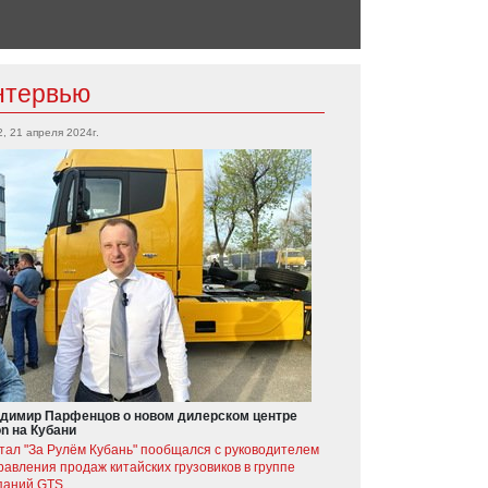
нтервью
2, 21 апреля 2024г.
димир Парфенцов о новом дилерском центре
on на Кубани
тал "За Рулём Кубань" пообщался с руководителем
равления продаж китайских грузовиков в группе
паний GTS