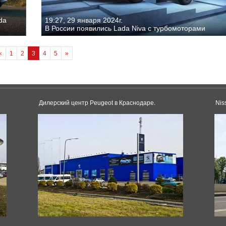
da
19:27, 29 января 2024г.
В России появились Lada Niva с турбомоторами
«
1
2
3
4
5
»
Дилерский центр Peugeot в Краснодаре.
Nis