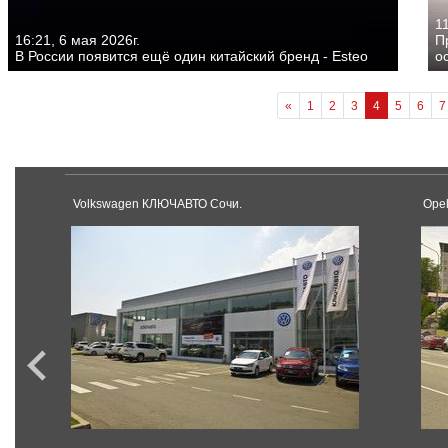
11
16:21, 6 мая 2026г.
П
В России появится ещё один китайский бренд - Esteo
о
«
1
2
3
4
5
6
7
Volkswagen КЛЮЧАВТО Сочи.
Opel