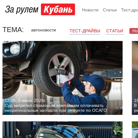
Новости
Статьи
Тест-др
ТЕМА:
автоновости
ТЕСТ-ДРАЙВЫ
СТАТЬИ
Но
12:05, 5 июня 2026г.
16
Суд запретил страховым компаниям оплачивать
В
неоригинальные запчасти при ремонте по ОСАГО
р