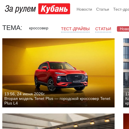
Новости
Статьи
Тест-др
ТЕМА:
кроссовер
ТЕСТ-ДРАЙВЫ
СТАТЬИ
Ново
13:56, 24 июня 2026г.
1
Вторая модель Tenet Plus — городской кроссовер Tenet
К
Plus L4
к