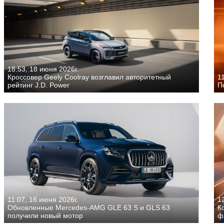
18:53, 18 июня 2026г.
Кроссовер Geely Coolray возглавил авторитетный
11
рейтинг J.D. Power
П
11:07, 16 июня 2026г.
1
Обновленные Mercedes-AMG GLE 63 S и GLS 63
К
получили новый мотор
ф