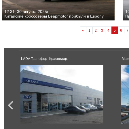
12:31, 30 августа 2025г.
10
Китайские кроссоверы Leapmotor прибыли в Европу
П
«
1
2
3
4
5
6
7
LADA Трансфор- Краснодар.
Maz