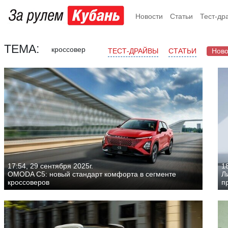
Новости
Статьи
Тест-др
ТЕМА:
кроссовер
ТЕСТ-ДРАЙВЫ
СТАТЬИ
Ново
17:54, 29 сентября 2025г.
18
OMODA C5: новый стандарт комфорта в сегменте
Л
кроссоверов
п