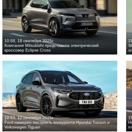
10:58, 18 сентября 2025г.
11
Компания Mitsubishi представила электрический
S
кроссовер Eclipse Cross
э
10:53, 12 сентября 2025г.
15
Ford намерен построить конкурента Hyundai Tucson и
Н
Volkswagen Tiguan
п