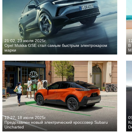
21:02, 23 июля 2025г.
1
Opel Mokka GSE стал самым быстрым электрокаром
В
марки
M
12:27, 18 июля 2025г.
0
Представлен новый электрический кроссовер Subaru
К
Uncharted
De