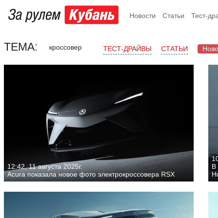
Новости
Статьи
Тест-др
ТЕМА:
кроссовер
ТЕСТ-ДРАЙВЫ
СТАТЬИ
Ново
10
12:42, 11 августа 2025г.
В
Acura показала новое фото электрокроссовера RSX
H