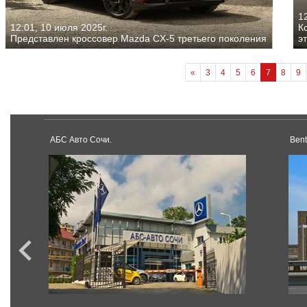
12
12:01, 10 июля 2025г.
К
Представлен кроссовер Mazda CX-5 третьего поколения
э
«
3
4
5
6
7
8
9
АБС Авто Сочи.
Ben