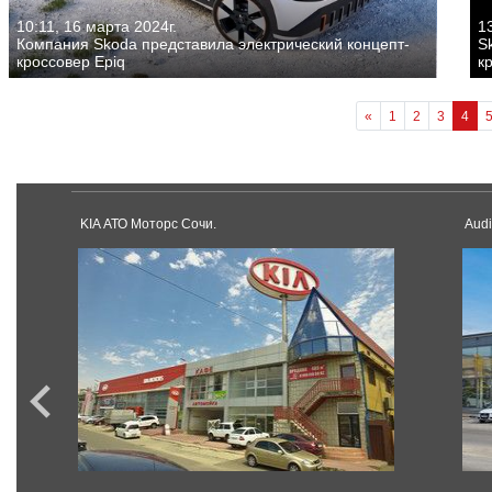
10:11, 16 марта 2024г.
13
Компания Skoda представила электрический концепт-
S
кроссовер Epiq
к
«
1
2
3
4
KIA АТО Моторс Сочи.
Audi