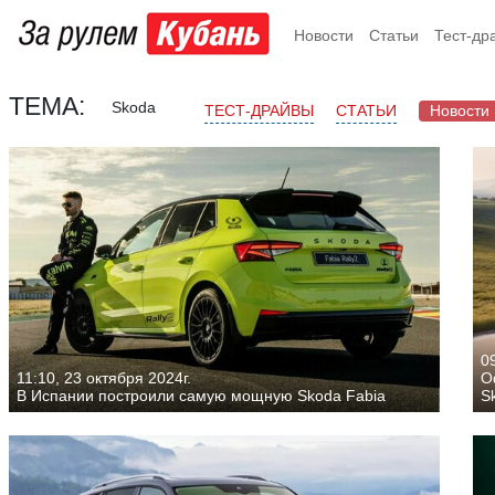
Новости
Статьи
Тест-др
ТЕМА:
Skoda
ТЕСТ-ДРАЙВЫ
СТАТЬИ
Новости
09
11:10, 23 октября 2024г.
О
В Испании построили самую мощную Skoda Fabia
S