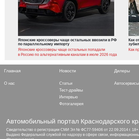
Японские кроссоверы чаще остальных ввозили в РФ
Как о
по параллельному импорту
зубил
Японские кроссоверы чаще остальных попадали
Как п
в Россию по альтернативным каналам в июле 2026 года
Главная
Новости
Дилеры
О нас
Статьи
Автосервис
Тест-драйвы
Интервью
Фотогалерея
Автомобильный портал Краснодарского кр
Свидетельство о регистрации СМИ Эл № ФС77-59406 от 22.09.2014 г. 18+
Выдано Федеральной службой по надзору в сфере связи, информационны