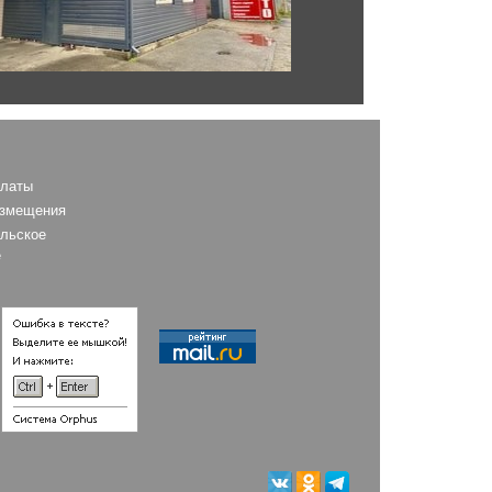
платы
азмещения
льское
е