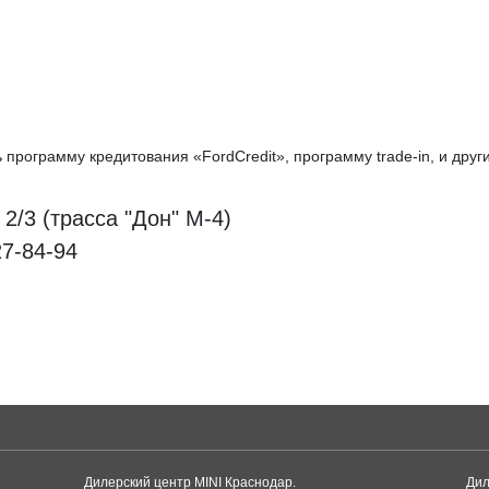
программу кредитования «FordCredit», программу trade-in, и друг
2/3 (трасса "Дон" М-4)
27-84-94
Дилерский центр MINI Краснодар.
Дил