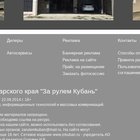
Дилеры
Реклама
Контакты
Автосервисы
Баннерная реклама
Способы о
Реклама на сайте
Правила р
Прайс на размещение
Пользовате
соглашени
Заказать фотосессию
рского края "За рулем Кубань"
2.09.2014 г. 18+
и, информационных технологий и массовых коммуникаций
ие материалов запрещено.
обходима ссылка на ресурс.
 на нашем сайте, можно использовать без согласования.
х органов: zarulemkuban@mail.ru. На сайте могут
ше 18 лет. Сетевое издание www.zrkuban.ru - учредитель АО
ный редактор Головин И.В