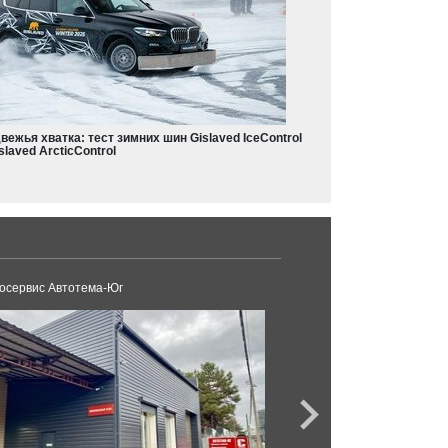
вежья хватка: тест зимних шин Gislaved IceControl
slaved ArcticControl
осервис Автотема-Юг