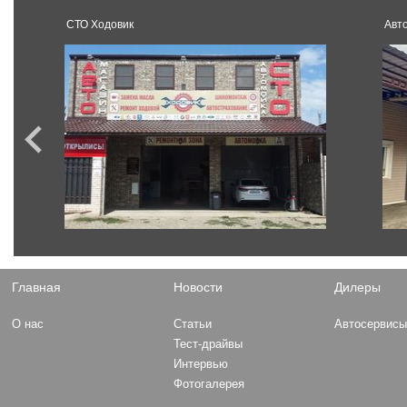
СТО Ходовик
Авт
Главная
Новости
Дилеры
О нас
Статьи
Автосервис
Тест-драйвы
Интервью
Фотогалерея