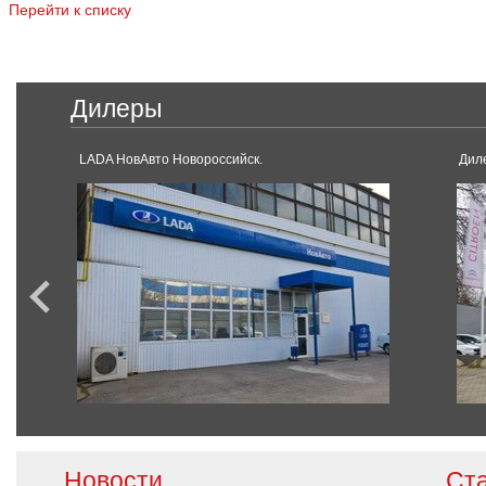
Перейти к списку
Дилеры
LADA НовАвто Новороссийск.
Диле
Новости
Ст