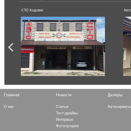
СТО Ходовик
Авт
Главная
Новости
Дилеры
О нас
Статьи
Автосервис
Тест-драйвы
Интервью
Фотогалерея