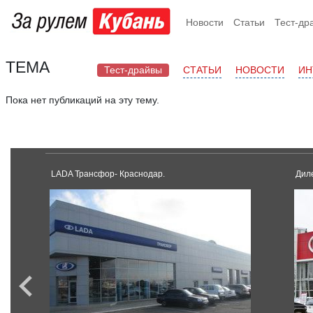
Новости
Статьи
Тест-др
ТЕМА
Тест-драйвы
СТАТЬИ
НОВОСТИ
ИН
Пока нет публикаций на эту тему.
LADA Трансфор- Краснодар.
Диле