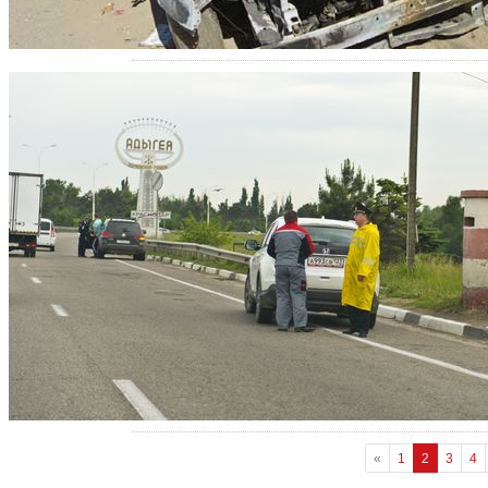
«
1
2
3
4