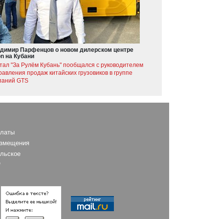
димир Парфенцов о новом дилерском центре
on на Кубани
тал "За Рулём Кубань" пообщался с руководителем
равления продаж китайских грузовиков в группе
паний GTS
платы
азмещения
льское
е