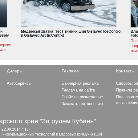
ой
Медвежья хватка: тест зимних шин Gislaved IceControl
Вла
Geely
и Gislaved ArcticControl
Fot
Пор
версии
нап
 для
ком
Дилеры
Реклама
Контакты
Автосервисы
Баннерная реклама
Способы о
Реклама на сайте
Правила р
Прайс на размещение
Пользовате
соглашени
Заказать фотосессию
рского края "За рулем Кубань"
2.09.2014 г. 18+
и, информационных технологий и массовых коммуникаций