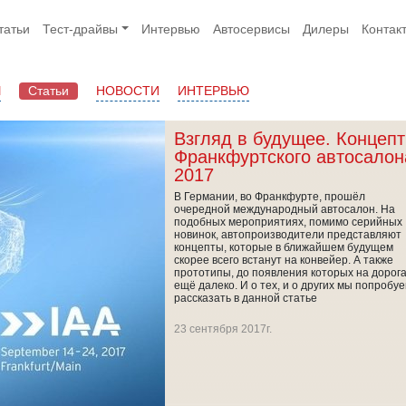
татьи
Тест-драйвы
Интервью
Автосервисы
Дилеры
Контак
Ы
Статьи
НОВОСТИ
ИНТЕРВЬЮ
Взгляд в будущее. Концеп
Франкфуртского автосалон
2017
В Германии, во Франкфурте, прошёл
очередной международный автосалон. На
подобных мероприятиях, помимо серийных
новинок, автопроизводители представляют
концепты, которые в ближайшем будущем
скорее всего встанут на конвейер. А также
прототипы, до появления которых на дорог
ещё далеко. И о тех, и о других мы попробу
рассказать в данной статье
23 сентября 2017г.