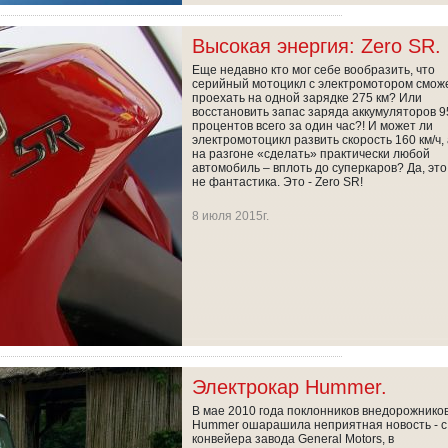
Высокая энергия: Zero SR.
Еще недавно кто мог себе вообразить, что
серийный мотоцикл с электромотором смож
проехать на одной зарядке 275 км? Или
восстановить запас заряда аккумуляторов 9
процентов всего за один час?! И может ли
электромотоцикл развить скорость 160 км/ч,
на разгоне «сделать» практически любой
автомобиль – вплоть до суперкаров? Да, это
не фантастика. Это - Zero SR!
8 июля 2015г.
Электрокар Hummer.
В мае 2010 года поклонников внедорожнико
Hummer ошарашила неприятная новость - с
конвейера завода General Motors, в