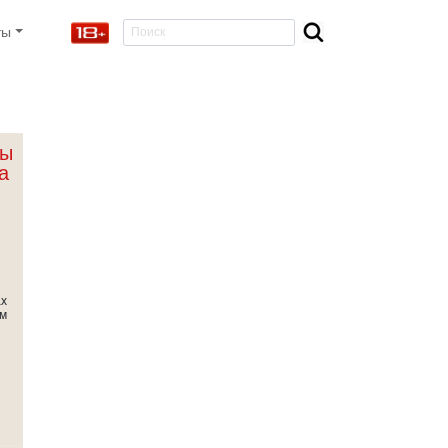
ты
ты
а
ах
ем