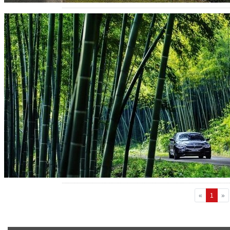
«
1
»