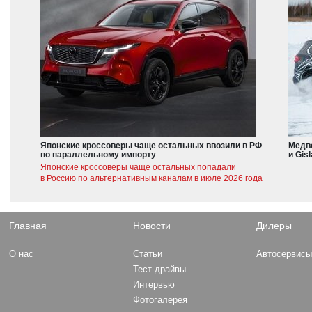
Японские кроссоверы чаще остальных ввозили в РФ
Медве
по параллельному импорту
и Gis
Японские кроссоверы чаще остальных попадали
в Россию по альтернативным каналам в июле 2026 года
Главная
Новости
Дилеры
О нас
Статьи
Автосервис
Тест-драйвы
Интервью
Фотогалерея