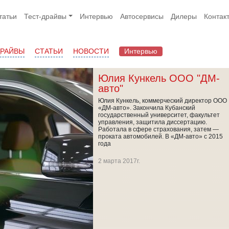
татьи
Тест-драйвы
Интервью
Автосервисы
Дилеры
Контак
ДРАЙВЫ
СТАТЬИ
НОВОСТИ
Интервью
Юлия Кункель ООО "ДМ-
авто"
Юлия Кункель, коммерческий директор ООО
«ДМ-авто». Закончила Кубанский
государственный университет, факультет
управления, защитила диссертацию.
Работала в сфере страхования, затем —
проката автомобилей. В «ДМ-авто» с 2015
года
2 марта 2017г.