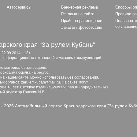
Автосервисы
Баннерная реклама
Способы о
Реклама на сайте
Правила р
Прайс на размещение
Пользовате
соглашени
Заказать фотосессию
рского края "За рулем Кубань"
2.09.2014 г. 18+
и, информационных технологий и массовых коммуникаций
ие материалов запрещено.
обходима ссылка на ресурс.
 на нашем сайте, можно использовать без согласования.
х органов: zarulemkuban@mail.ru. На сайте могут
ше 18 лет. Сетевое издание www.zrkuban.ru - учредитель АО
ный редактор Головин И.В
 - 2026 Автомобильный портал Краснодарского края "За рулем Куб