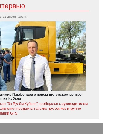
нтервью
2, 21 апреля 2024г.
димир Парфенцов о новом дилерском центре
on на Кубани
тал "За Рулём Кубань" пообщался с руководителем
равления продаж китайских грузовиков в группе
паний GTS