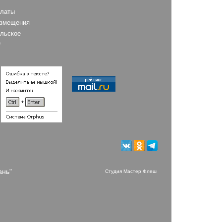
платы
азмещения
льское
е
ань"
Студия Мастер Флеш