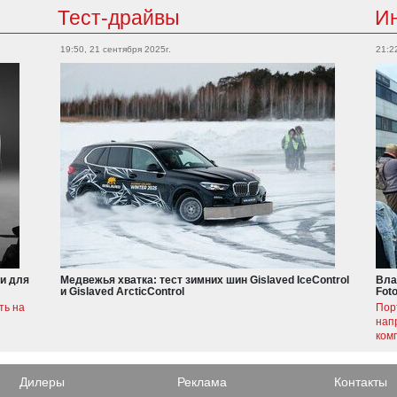
Тест-драйвы
И
19:50, 21 сентября 2025г.
21:2
и для
Медвежья хватка: тест зимних шин Gislaved IceControl
Вла
и Gislaved ArcticControl
Fot
ть на
Пор
нап
ком
Дилеры
Реклама
Контакты