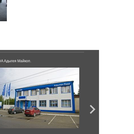
A Адыгея Майкоп.
BMW Модус Краснод