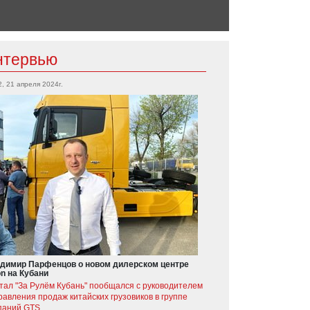
нтервью
2, 21 апреля 2024г.
димир Парфенцов о новом дилерском центре
on на Кубани
тал "За Рулём Кубань" пообщался с руководителем
равления продаж китайских грузовиков в группе
паний GTS