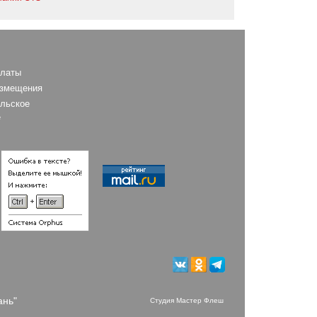
платы
азмещения
льское
е
ань"
Студия Мастер Флеш