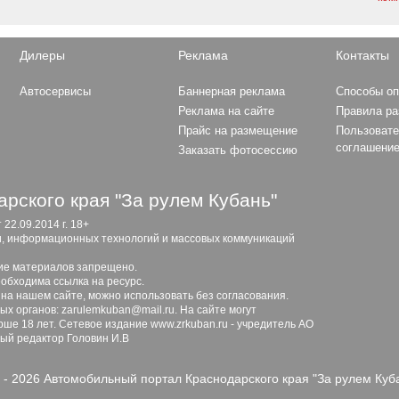
Дилеры
Реклама
Контакты
Автосервисы
Баннерная реклама
Способы о
Реклама на сайте
Правила р
Прайс на размещение
Пользовате
соглашени
Заказать фотосессию
рского края "За рулем Кубань"
2.09.2014 г. 18+
и, информационных технологий и массовых коммуникаций
ие материалов запрещено.
обходима ссылка на ресурс.
 на нашем сайте, можно использовать без согласования.
х органов: zarulemkuban@mail.ru. На сайте могут
ше 18 лет. Сетевое издание www.zrkuban.ru - учредитель АО
ный редактор Головин И.В
 - 2026 Автомобильный портал Краснодарского края "За рулем Куб