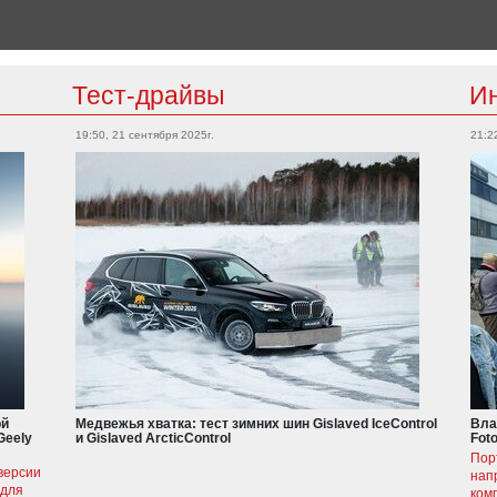
Тест-драйвы
И
19:50, 21 сентября 2025г.
21:2
ой
Медвежья хватка: тест зимних шин Gislaved IceControl
Вла
Geely
и Gislaved ArcticControl
Fot
Пор
версии
нап
 для
ком