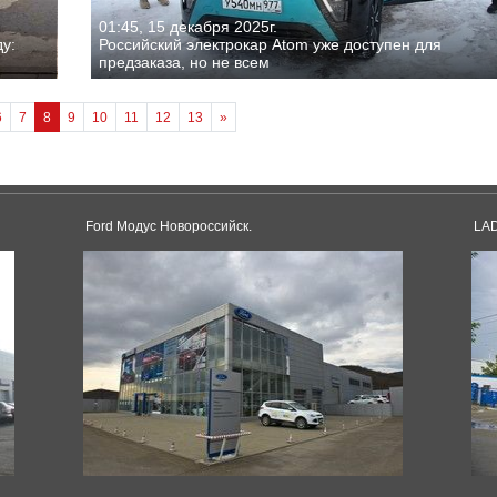
01:45, 15 декабря 2025г.
у:
Российский электрокар Atom уже доступен для
предзаказа, но не всем
6
7
8
9
10
11
12
13
»
Ford Модус Новороссийск.
LAD