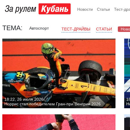
Новости
Статьи
Тест-др
ТЕМА:
Автоспорт
ТЕСТ-ДРАЙВЫ
СТАТЬИ
Ново
18:22, 26 июля 2026г.
1
Норрис стал победителем Гран-при Венгрии 2026
Н