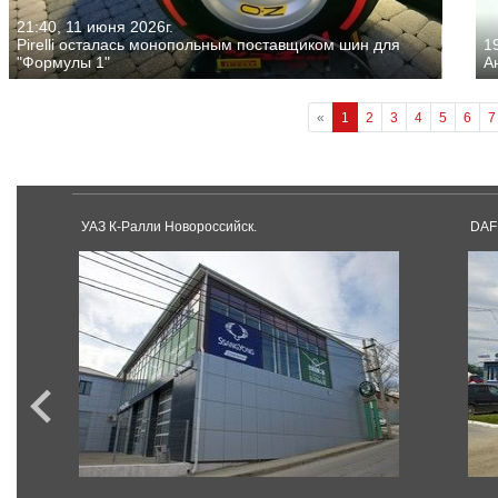
21:40, 11 июня 2026г.
Pirelli осталась монопольным поставщиком шин для
19
"Формулы 1"
А
«
1
2
3
4
5
6
7
УАЗ К-Ралли Новороссийск.
DAF