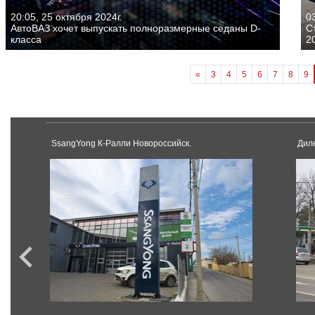
20:05, 25 октября 2024г.
03
АвтоВАЗ хочет выпускать полноразмерные седаны D-
С
класса
2
«
3
4
5
6
7
8
9
SsangYong К-Ралли Новороссийск.
Дил