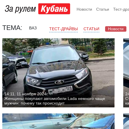
Новости
Статьи
Тест-др
ТЕМА:
ВАЗ
ТЕСТ-ДРАЙВЫ
СТАТЬИ
Новости
14:11, 11 ноября 2024г.
24
Женщины покупают автомобили Lada немного чаще
С
мужчин: почему так происходит
к