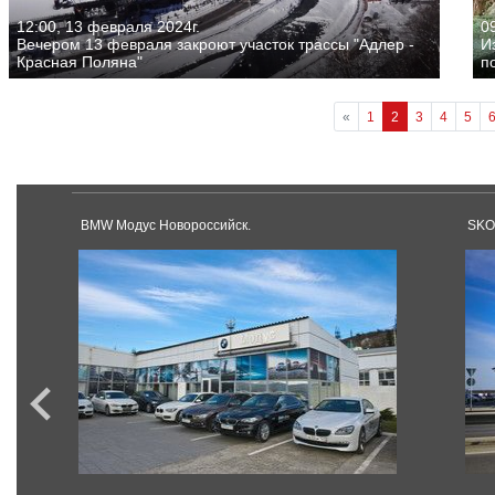
12:00, 13 февраля 2024г.
0
Вечером 13 февраля закроют участок трассы "Адлер -
И
Красная Поляна"
п
«
1
2
3
4
5
BMW Модус Новороссийск.
SKO