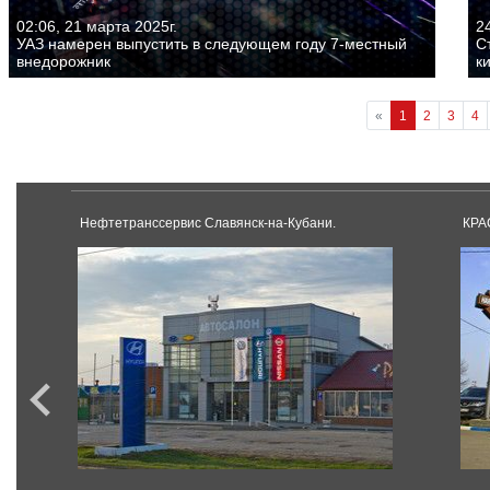
02:06, 21 марта 2025г.
24
УАЗ намерен выпустить в следующем году 7-местный
С
внедорожник
к
«
1
2
3
4
Нефтетранссервис Славянск-на-Кубани.
КРА