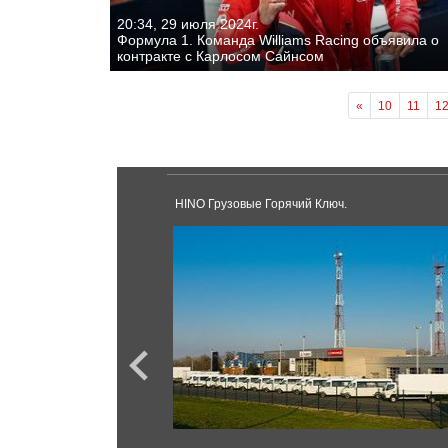
20:34, 29 июля 2024г.
Формула 1. Команда Williams Racing объявила о
контракте с Карлосом Сайнсом
«
10
11
1
HINO Грузовые Горячий Ключ.