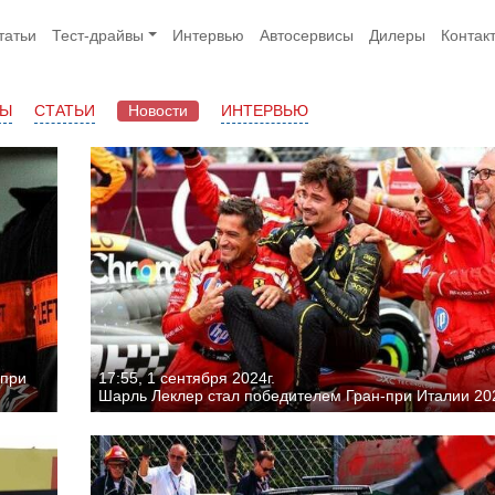
татьи
Тест-драйвы
Интервью
Автосервисы
Дилеры
Контак
ВЫ
СТАТЬИ
Новости
ИНТЕРВЬЮ
-при
17:55, 1 сентября 2024г.
Шарль Леклер стал победителем Гран-при Италии 20