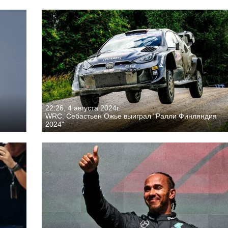
22:26, 4 августа 2024г.
WRC. Себастьен Ожье выиграл "Ралли Финляндия
2024"