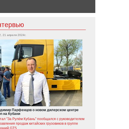
нтервью
2, 21 апреля 2024г.
димир Парфенцов о новом дилерском центре
on на Кубани
тал "За Рулём Кубань" пообщался с руководителем
равления продаж китайских грузовиков в группе
паний GTS