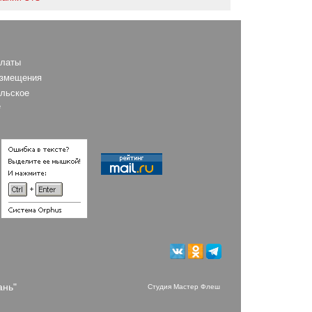
платы
азмещения
льское
е
ань"
Студия Мастер Флеш