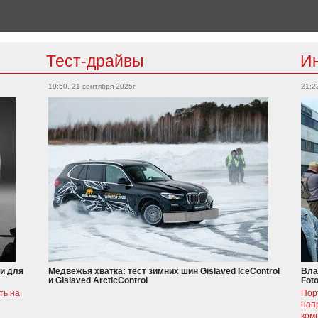
Тест-драйвы
И
19:50, 21 сентября 2025г.
21:2
и для
Медвежья хватка: тест зимних шин Gislaved IceControl
Вла
и Gislaved ArcticControl
Fot
ть на
Пор
нап
ком