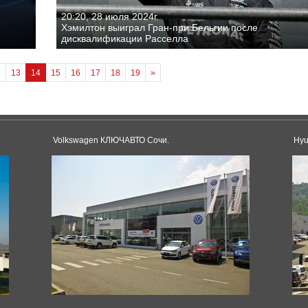
20:20, 28 июля 2024г.
Хэмилтон выиграл Гран-при Бельгии после
дисквалификации Расселла
2
13
14
15
16
17
18
19
»
Volkswagen КЛЮЧАВТО Сочи.
Hyu