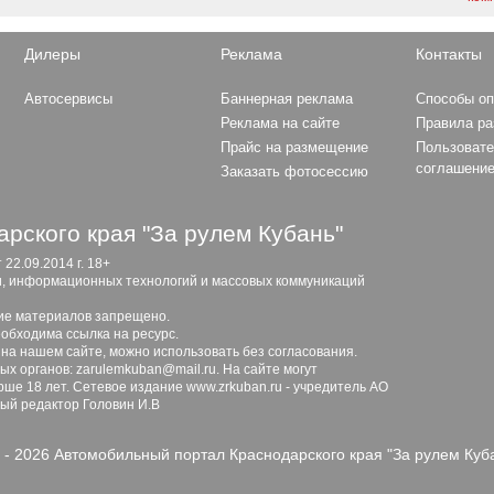
Дилеры
Реклама
Контакты
Автосервисы
Баннерная реклама
Способы о
Реклама на сайте
Правила р
Прайс на размещение
Пользовате
соглашени
Заказать фотосессию
рского края "За рулем Кубань"
2.09.2014 г. 18+
и, информационных технологий и массовых коммуникаций
ие материалов запрещено.
обходима ссылка на ресурс.
 на нашем сайте, можно использовать без согласования.
х органов: zarulemkuban@mail.ru. На сайте могут
ше 18 лет. Сетевое издание www.zrkuban.ru - учредитель АО
ный редактор Головин И.В
 - 2026 Автомобильный портал Краснодарского края "За рулем Куб