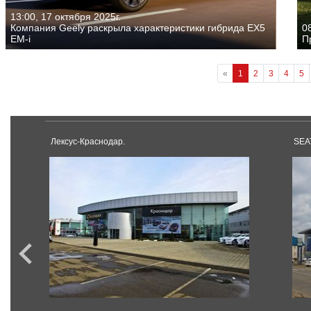
13:00, 17 октября 2025г.
Компания Geely раскрыла характеристики гибрида EX5
08
EM-i
П
«
1
2
3
4
5
Лексус-Краснодар.
SEA