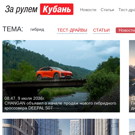
Новости
Статьи
Тест-др
ТЕМА:
гибрид
ТЕСТ-ДРАЙВЫ
СТАТЬИ
Новости
08:47, 9 июля 2026г.
1
CHANGAN объявил о начале продаж нового гибридного
Г
кроссовера DEEPAL S07
д