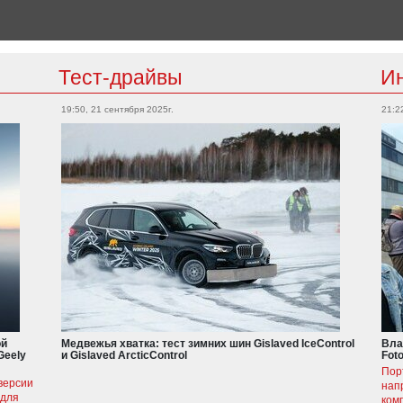
Тест-драйвы
И
19:50, 21 сентября 2025г.
21:2
ой
Медвежья хватка: тест зимних шин Gislaved IceControl
Вла
Geely
и Gislaved ArcticControl
Fot
Пор
версии
нап
 для
ком