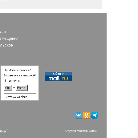
платы
азмещения
льское
е
ань"
Студия Мастер Флеш