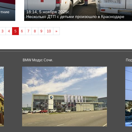
етние
18:14, 5 ноября 2025г.
Несколько ДТП с детьми произошло в Краснодаре
3
4
5
6
7
8
9
10
»
BMW Модус Сочи.
Пор