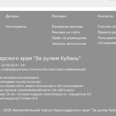
Дилеры
Реклама
Контакты
Автосервисы
Баннерная реклама
Способы о
Реклама на сайте
Правила р
Прайс на размещение
Пользовате
соглашени
Заказать фотосессию
рского края "За рулем Кубань"
2.09.2014 г. 18+
и, информационных технологий и массовых коммуникаций
ие материалов запрещено.
обходима ссылка на ресурс.
 на нашем сайте, можно использовать без согласования.
х органов: zarulemkuban@mail.ru. На сайте могут
ше 18 лет. Сетевое издание www.zrkuban.ru - учредитель АО
ный редактор Головин И.В
 - 2026 Автомобильный портал Краснодарского края "За рулем Куб