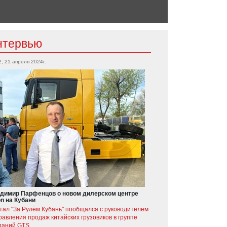
нтервью
2, 21 апреля 2024г.
димир Парфенцов о новом дилерском центре
on на Кубани
тал "За Рулём Кубань" пообщался с руководителем
равления продаж китайских грузовиков в группе
паний GTS