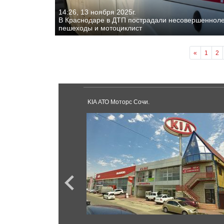
14:26, 13 ноября 2025г.
В Краснодаре в ДТП пострадали несовершеннол
пешеходы и мотоциклист
«
1
2
KIA АТО Моторс Сочи.