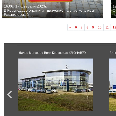
16:06, 17 февраля 2023г.
1
В Краснодаре ограничат движение на участке улицы
О
Рашпилевской
н
«
6
7
8
9
10
11
1
Дилер Mercedec-Benz Краснодар КЛЮЧАВТО.
Диле