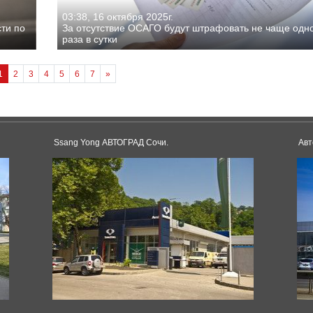
03:38, 16 октября 2025г.
ти по
За отсутствие ОСАГО будут штрафовать не чаще одн
раза в сутки
1
2
3
4
5
6
7
»
Ssang Yong АВТОГРАД Сочи.
Авт