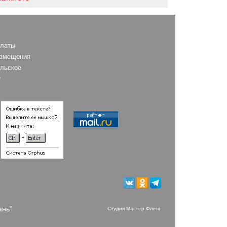
платы
азмещения
льское
е
ань"
Студия Мастер Флеш