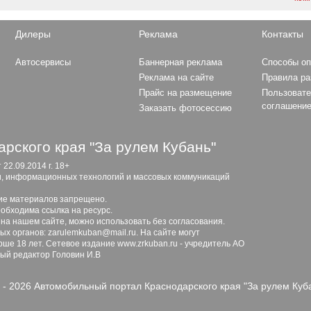
Дилеры
Реклама
Контакты
Автосервисы
Баннерная реклама
Способы о
Реклама на сайте
Правила р
Прайс на размещение
Пользовате
соглашени
Заказать фотосессию
рского края "За рулем Кубань"
2.09.2014 г. 18+
и, информационных технологий и массовых коммуникаций
ие материалов запрещено.
обходима ссылка на ресурс.
 на нашем сайте, можно использовать без согласования.
х органов: zarulemkuban@mail.ru. На сайте могут
ше 18 лет. Сетевое издание www.zrkuban.ru - учредитель АО
ный редактор Головин И.В
 - 2026 Автомобильный портал Краснодарского края "За рулем Куб