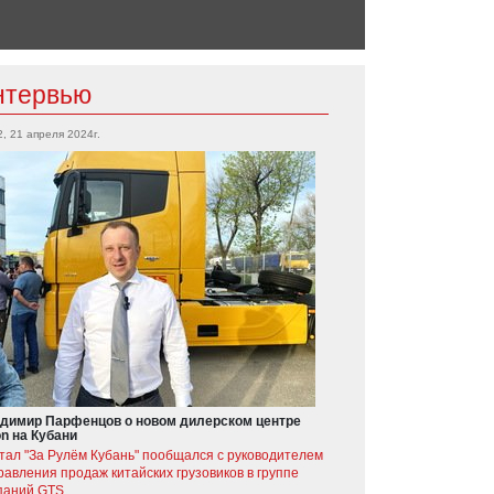
нтервью
2, 21 апреля 2024г.
димир Парфенцов о новом дилерском центре
on на Кубани
тал "За Рулём Кубань" пообщался с руководителем
равления продаж китайских грузовиков в группе
паний GTS