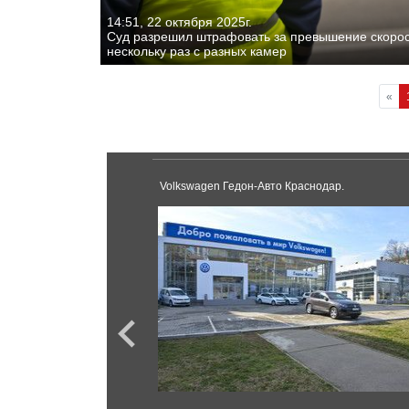
14:51, 22 октября 2025г.
Суд разрешил штрафовать за превышение скорос
нескольку раз с разных камер
«
Volkswagen Гедон-Авто Краснодар.