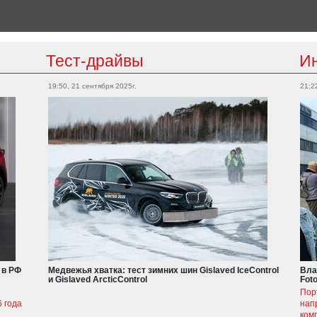
Тест-драйвы
И
19:50, 21 сентября 2025г.
21:2
 в РФ
Медвежья хватка: тест зимних шин Gislaved IceControl
Вла
и Gislaved ArcticControl
Fot
Пор
 года
нап
ком