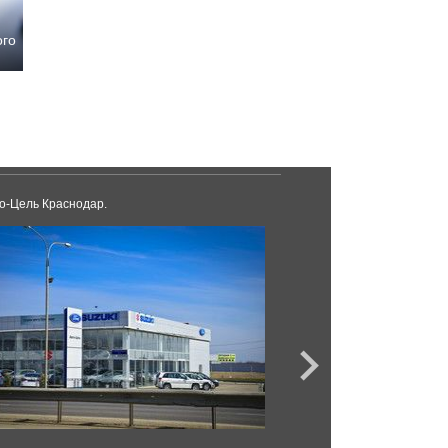
ого
о-Цель Краснодар.
Авангард-Авто Крас