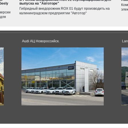
Geely
выпуска на "Автоторе"
Ком
Гибридный внедорожник ROX 01 будут производить на
элек
версии
калининградском предприятии "Автотор"
 для
Audi АЦ Новороссийск.
Lan