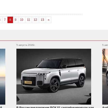
6
7
8
9
10
11
12
13
»
5 августа 2026г.
5 ав
ой
В России внедорожник ROX 01 сертифицировали для
Aud