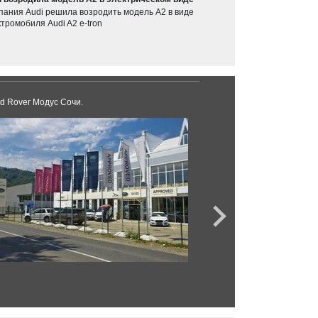
пания Audi решила возродить модель A2 в виде
тромобиля Audi A2 e-tron
d Rover Модус Сочи.
Hyundai Юг-Авто Но