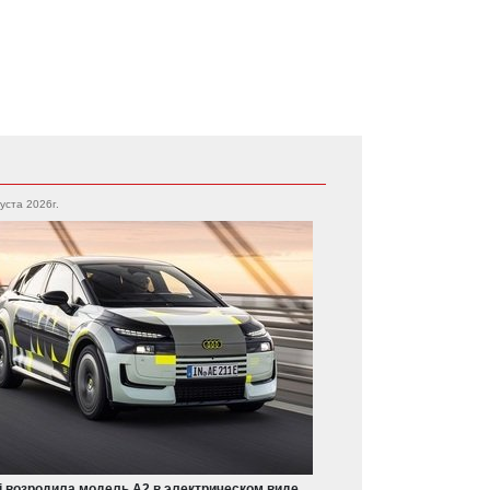
густа 2026г.
i возродила модель A2 в электрическом виде