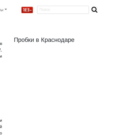
ты
Пробки в Краснодаре
в
,
и
и
й
о