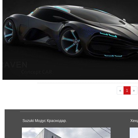
«
1
»
Suzuki Модус Краснодар.
Хен