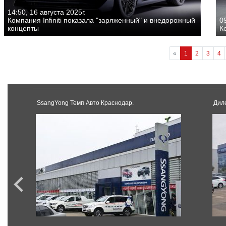
14:50, 16 августа 2025г.
Компания Infiniti показала "заряженный" и внедорожный
09
концепты
К
«
1
2
3
4
SsangYong Темп Авто Краснодар.
Дил