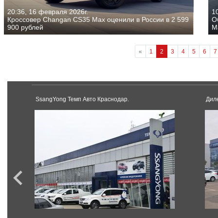
20:36, 16 февраля 2026г.
1
Кроссовер Changan CS35 Max оценили в России в 2 599
О
900 рублей
M
«
1
2
3
4
5
6
7
SsangYong Темп Авто Краснодар.
Дил