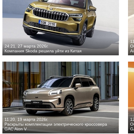
11
24:21, 27 марта 2026г.
О
Компания Skoda решила уйти из Китая
A
11:20, 19 марта 2026г.
12
Раскрыты комплектации электрического кроссовера
О
GAC Aion V
G