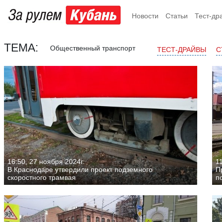
Новости
Статьи
Тест-др
ТЕМА:
Общественный транспорт
ТЕСТ-ДРАЙВЫ
С
16:50, 27 ноября 2024г.
11
В Краснодаре утвердили проект подземного
П
скоростного трамвая
п