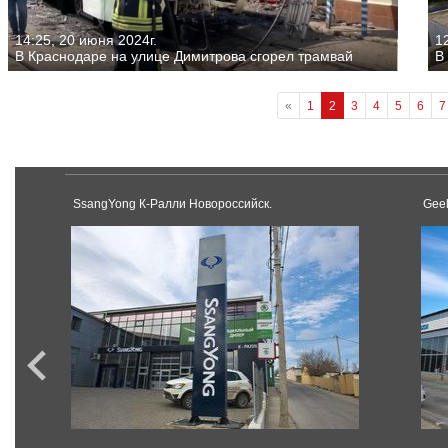
14:25, 20 июня 2024г.
1
В Краснодаре на улице Димитрова сгорел трамвай
В
«
1
2
3
4
5
6
7
SsangYong К-Ралли Новороссийск.
Gee