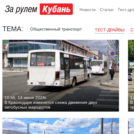
Новости
Статьи
Тест-др
ТЕМА:
Общественный транспорт
ТЕСТ-ДРАЙВЫ
С
10:55, 14 июня 2024г.
17
В Краснодаре изменится схема движения двух
В
автобусных маршрутов
т