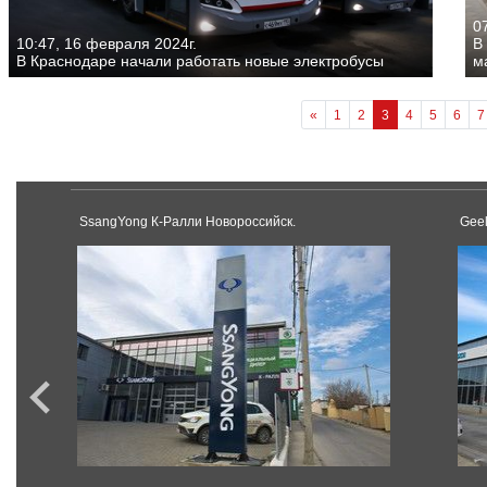
0
10:47, 16 февраля 2024г.
В
В Краснодаре начали работать новые электробусы
м
«
1
2
3
4
5
6
7
SsangYong К-Ралли Новороссийск.
Gee