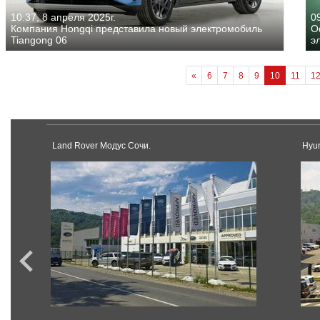
10:37, 8 апреля 2025г.
09
Компания Hongqi представила новый электромобиль
О
Tiangong 06
э
«
6
7
8
9
10
11
1
Land Rover Модус Сочи.
Hyu