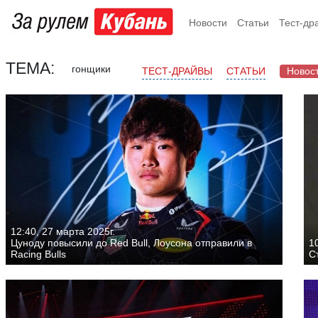
Новости
Статьи
Тест-др
ТЕМА:
гонщики
ТЕСТ-ДРАЙВЫ
СТАТЬИ
Новос
12:40, 27 марта 2025г.
Цуноду повысили до Red Bull, Лоусона отправили в
10
Racing Bulls
С