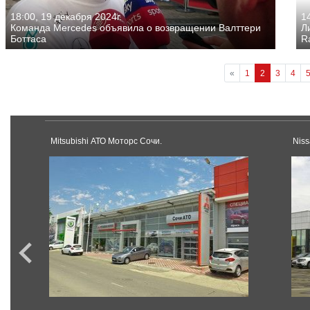
18:00, 19 декабря 2024г.
14
Команда Mercedes объявила о возвращении Валттери
Л
Боттаса
R
«
1
2
3
4
Mitsubishi АТО Моторс Сочи.
Nis