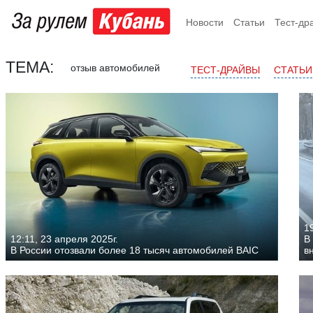
Новости
Статьи
Тест-др
ТЕМА:
отзыв автомобилей
ТЕСТ-ДРАЙВЫ
СТАТЬИ
19
12:11, 23 апреля 2025г.
В
В России отозвали более 18 тысяч автомобилей BAIC
в