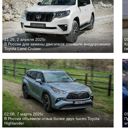
21:26, 2 апреля 2025г.
09
В России для замены двигателя отозвали внедорожники
К
Toyota Land Cruiser
г
02:08, 7 марта 2025г.
0
В России объявили отзыв более двух тысяч Toyota
П
Highlander
э