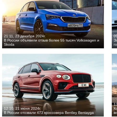
21:11, 23 декабря 2024г.
09
В России объявили отзыв более 55 тысяч Volkswagen и
Э
Skoda
г
13
12:10, 21 июня 2024г.
К
В России отозвали 473 кроссовера Bentley Bentayga
в