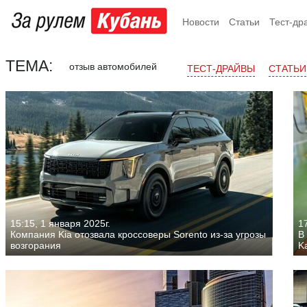
Новости
Статьи
Тест-др
ТЕМА:
отзыв автомобилей
ТЕСТ-ДРАЙВЫ
СТАТЬИ
15:15, 1 января 2025г.
17
Компания Kia отозвала кроссоверы Sorento из-за угрозы
В
возгорания
Ka