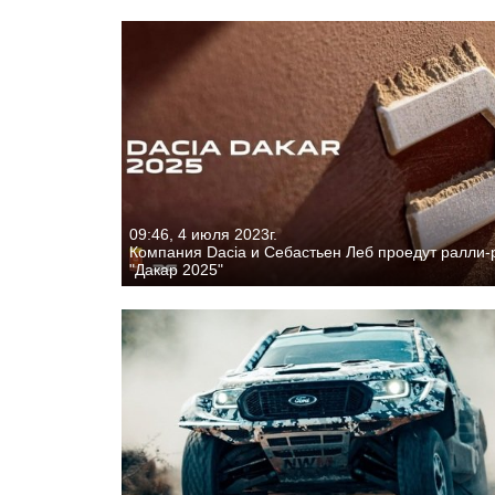
09:46, 4 июля 2023г.
Компания Dacia и Себастьен Леб проедут ралли-
"Дакар 2025"