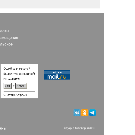
платы
азмещения
льское
е
ань"
Студия Мастер Флеш