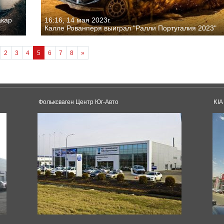
акар
16:16, 14 мая 2023г.
Калле Рованперя выиграл "Ралли Португалия 2023"
2
3
4
5
6
7
8
»
Фольксваген Центр Юг-Авто
KIA