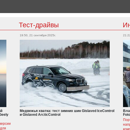
Тест-драйвы
И
19:50, 21 сентября 2025г.
21:2
ой
Медвежья хватка: тест зимних шин Gislaved IceControl
Вла
Geely
и Gislaved ArcticControl
Fot
Пор
версии
нап
 для
ком