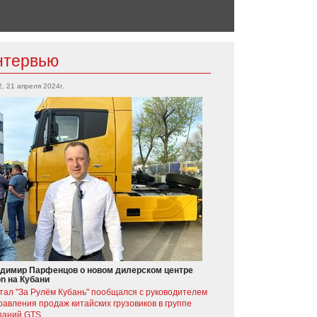
нтервью
2, 21 апреля 2024г.
димир Парфенцов о новом дилерском центре
on на Кубани
тал "За Рулём Кубань" пообщался с руководителем
равления продаж китайских грузовиков в группе
паний GTS