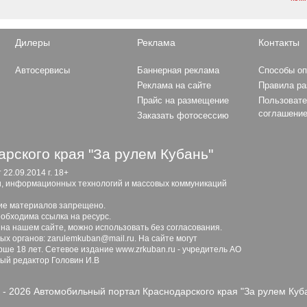
Дилеры
Реклама
Контакты
Автосервисы
Баннерная реклама
Способы о
Реклама на сайте
Правила р
Прайс на размещение
Пользовате
соглашени
Заказать фотосессию
рского края "За рулем Кубань"
2.09.2014 г. 18+
и, информационных технологий и массовых коммуникаций
ие материалов запрещено.
обходима ссылка на ресурс.
 на нашем сайте, можно использовать без согласования.
х органов: zarulemkuban@mail.ru. На сайте могут
ше 18 лет. Сетевое издание www.zrkuban.ru - учредитель АО
ный редактор Головин И.В
 - 2026 Автомобильный портал Краснодарского края "За рулем Куб