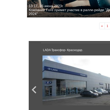
13:17, 16 июня 2023г.
Компания Ford примет участие в ралли-рейде "Д
2024"
«
1
ийск.
LADA Трансфор- Краснодар.