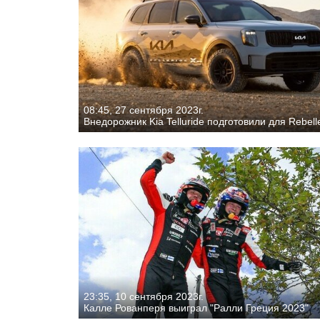
08:45, 27 сентября 2023г.
Внедорожник Kia Telluride подготовили для Rebelle
23:35, 10 сентября 2023г.
Калле Рованперя выиграл "Ралли Греция 2023"