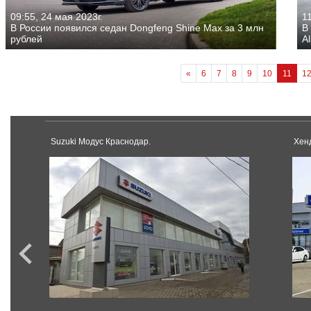
09:55, 24 мая 2023г.
11
В России появился седан Dongfeng Shine Max за 3 млн
В
рублей
Al
«
6
7
8
9
10
11
1
Suzuki Модус Краснодар.
Хен