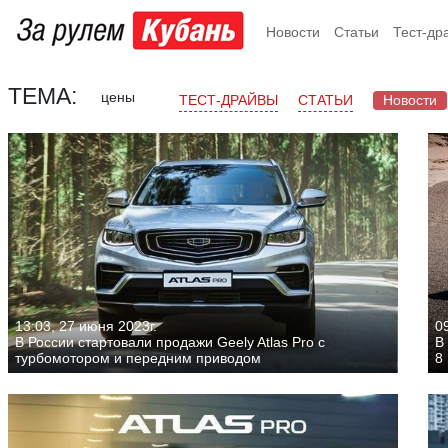
Новости
Статьи
Тест-др
ТЕМА:
цены
ТЕСТ-ДРАЙВЫ
СТАТЬИ
Новости
13:03, 27 июня 2023г.
0
В России стартовали продажи Geely Atlas Pro с
В
турбомотором и передним приводом
8