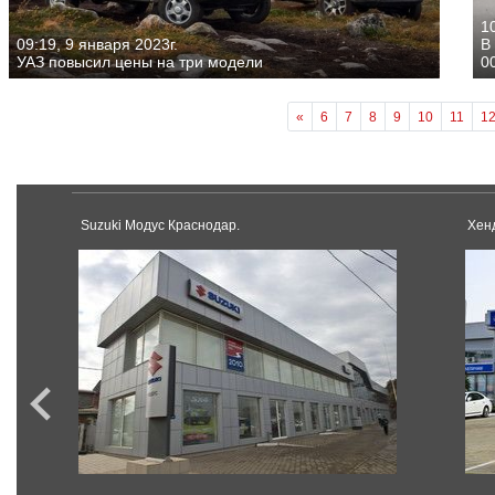
10
09:19, 9 января 2023г.
В
УАЗ повысил цены на три модели
0
«
6
7
8
9
10
11
1
Suzuki Модус Краснодар.
Хен