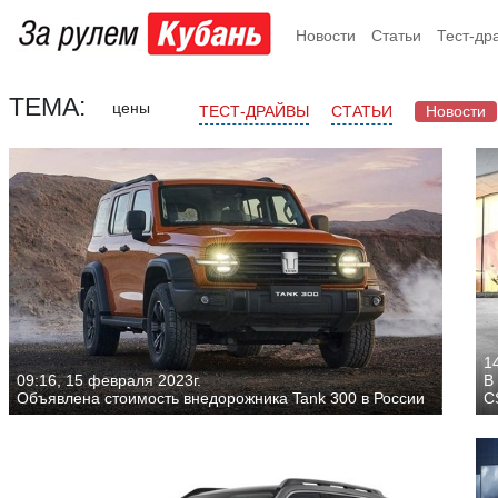
Новости
Статьи
Тест-др
ТЕМА:
цены
ТЕСТ-ДРАЙВЫ
СТАТЬИ
Новости
1
09:16, 15 февраля 2023г.
В
Объявлена стоимость внедорожника Tank 300 в России
C