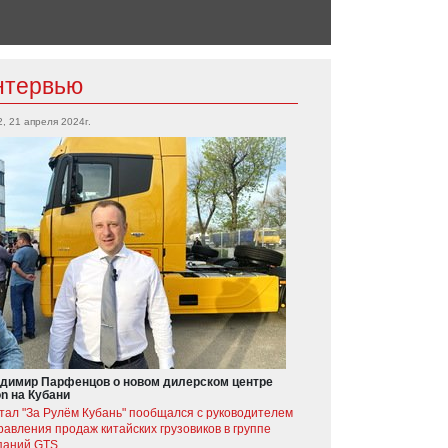
нтервью
2, 21 апреля 2024г.
димир Парфенцов о новом дилерском центре
on на Кубани
тал "За Рулём Кубань" пообщался с руководителем
равления продаж китайских грузовиков в группе
паний GTS