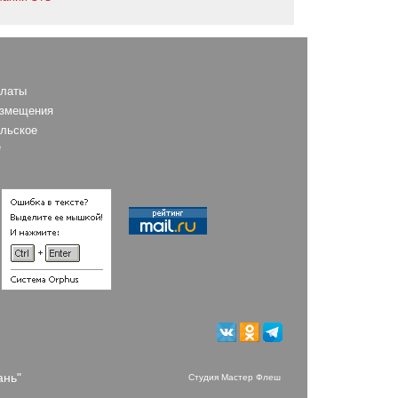
платы
азмещения
льское
е
ань"
Студия Мастер Флеш