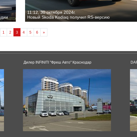
11:12, 30 октября 2024г.
ндии
Новый Skoda Kodiaq получил RS-версию
1
2
3
4
5
6
»
Дилер INFINITI "Фреш Авто" Краснодар
DAF