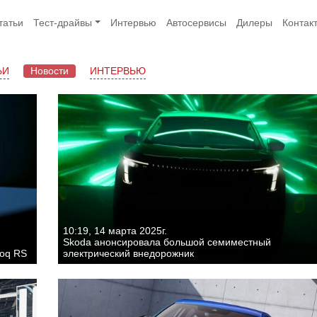
татьи
Тест-драйвы
Интервью
Автосервисы
Дилеры
Контак
ЬИ
Новости
ИНТЕРВЬЮ
10:19, 14 марта 2025г.
Skoda анонсировала большой семиместный
roq RS
электрический внедорожник