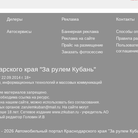
Дилеры
Реклама
Контакты
Автосервисы
Баннерная реклама
Способы о
Реклама на сайте
Правила р
Прайс на размещение
Пользовате
соглашени
Заказать фотосессию
рского края "За рулем Кубань"
2.09.2014 г. 18+
и, информационных технологий и массовых коммуникаций
ие материалов запрещено.
обходима ссылка на ресурс.
 на нашем сайте, можно использовать без согласования.
х органов: zarulemkuban@mail.ru. На сайте могут
ше 18 лет. Сетевое издание www.zrkuban.ru - учредитель АО
ный редактор Головин И.В
 - 2026 Автомобильный портал Краснодарского края "За рулем Куб