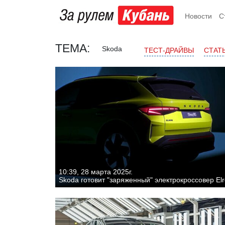
Новости
С
ТЕМА:
Skoda
ТЕСТ-ДРАЙВЫ
СТАТ
10:39, 28 марта 2025г.
Skoda готовит "заряженный" электрокроссовер El