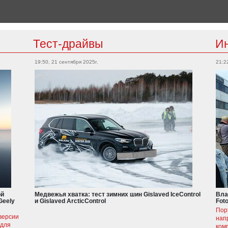
Тест-драйвы
И
19:50, 21 сентября 2025г.
21:2
ой
Медвежья хватка: тест зимних шин Gislaved IceControl
Вла
Geely
и Gislaved ArcticControl
Fot
Пор
версии
нап
 для
ком