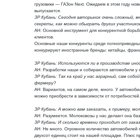
грузовики — ГАЗон Next. Ожидаем в этом году нови
выпускается.
ЗР Кубань: Сегодня авторынок очень сложный, 
секреты, как можно обыграть других участнико
АН: Основной инструмент для конкурентной борьбы
клиентов.
Основные наши конкуренты среди полноприводных
конкурируют иностранные бренды: китайцы, фран
ЗР Кубань: Используются ли в производстве ин
АН: Разработки наши и собираются автомобили у 
ЗР Кубань: Так ка край у нас аграрный, сам соб
фермеру?
АН: Вариантов, на самом деле, много. У автомоби
можно приобрести в зависимости от потребностей
ЗР Кубань: А можно вам заказать, к примеру, мо
АН: Разумеется. Молоковозы у нас делают она баз
ЗР Кубань: И сколько времени проходит от зака
АН: Не много. Огромное количество автомобилей 
двухсот единиц стоит на нашей площадке. Плюс п