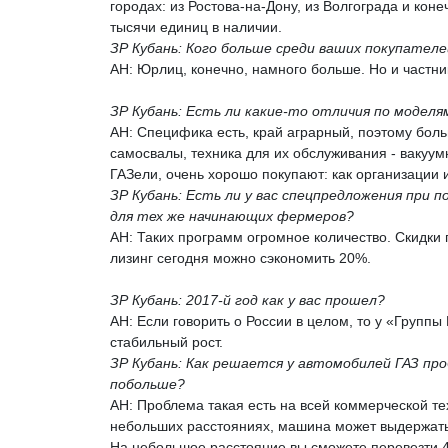
городах: из Ростова-на-Дону, из Волгограда и кон
тысячи единиц в наличии.
ЗР Кубань: Кого больше среди ваших покупателе
АН: Юрлиц, конечно, намного больше. Но и частни
ЗР Кубань: Есть ли какие-то отличия по моделям
АН: Специфика есть, край аграрный, поэтому бол
самосвалы, техника для их обслуживания - вакуу
ГАЗели, очень хорошо покупают: как организации и
ЗР Кубань: Есть ли у вас спецпредложения при п
для тех же начинающих фермеров?
АН: Таких программ огромное количество. Скидки 
лизинг сегодня можно сэкономить 20%.
ЗР Кубань: 2017-й год как у вас прошел?
АН: Если говорить о России в целом, то у «Груп
стабильный рост.
ЗР Кубань: Как решается у автомобилей ГАЗ про
побольше?
АН: Проблема такая есть на всей коммерческой тех
небольших расстояниях, машина может выдержать
На небольшое расстояние вы сможете перевезти 4,