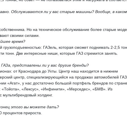
давно. Обслуживаются ли у вас старые машины? Вообще, в каком
 собственника. Но на техническое обслуживание более старые мод
ивают своими силами.
айшее время?
ой грузоподъемностью: ГАЗель, которая сможет поднимать 2-2,5 то
ти тонн. Две интересные ниши, которые ГАЗ стремится занять.
 ГАЗа, представлены ли у вас другие бренды?
гионах: от Краснодара до Ухты. Центр наш находится в нижнем
лерский центр, специализирующийся на продажах автомобилей ГАЗ
нии «Агат», у нас достаточно большой портфель брендов по стране
 «Тойота», «Лексус», «Инфинити», «Мерседес», «БМВ». Из
с мультибрендовый холдинг.
 конец этого вы можете дать?
10 процентов прироста.