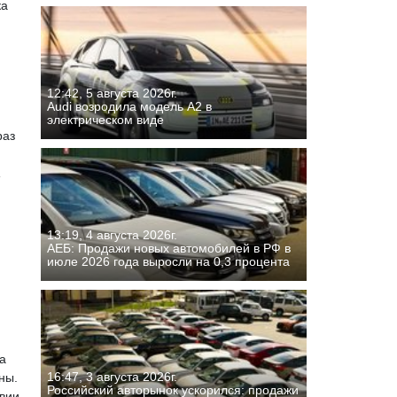
ка
12:42, 5 августа 2026г.
Audi возродила модель A2 в
электрическом виде
раз
,
13:19, 4 августа 2026г.
АЕБ: Продажи новых автомобилей в РФ в
июле 2026 года выросли на 0,3 процента
на
16:47, 3 августа 2026г.
ны.
Российский авторынок ускорился: продажи
твии