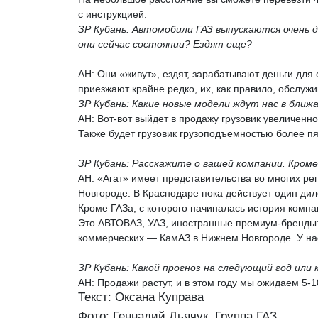
с инструкцией.
ЗР Кубань: Автомобили ГАЗ выпускаются очень 
они сейчас состоянии? Ездят еще?
АН: Они «живут», ездят, зарабатывают деньги для
приезжают крайне редко, их, как правило, обслуж
ЗР Кубань: Какие новые модели ждут нас в ближ
АН: Вот-вот выйдет в продажу грузовик увеличенн
Также будет грузовик грузоподъемностью более пя
ЗР Кубань: Расскажите о вашей компании. Кроме
АН: «Агат» имеет представительства во многих ре
Новгороде. В Краснодаре пока действует один ди
Кроме ГАЗа, с которого начиналась история компа
Это АВТОВАЗ, УАЗ, иностранные премиум-бренды:
коммерческих — КамАЗ в Нижнем Новгороде. У на
ЗР Кубань: Какой прогноз на следующий год или
АН: Продажи растут, и в этом году мы ожидаем 5-
Текст: Оксана Куправа
Фото: Геннадий Дьячук, Группа ГАЗ