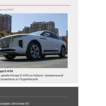
вгуста 2023г.
gqi E-HS9
т-драйв Hongqi E-HS9 на Кубани: премиальный
ктромобиль из Поднебесной
осервис Автотема-Юг
ПИН-авто Ставропол