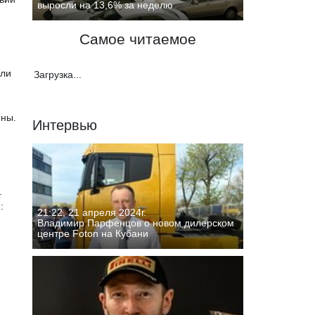
выросли на 13,6% за неделю
Самое читаемое
ели
Загрузка...
нны.
Интервью
.
:
21:22, 21 апреля 2024г.
Владимир Парфенцов о новом дилерском
центре Foton на Кубани