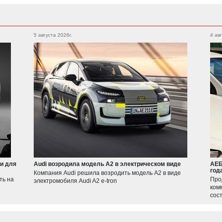
5 августа 2026г.
4 ав
и для
Audi возродила модель A2 в электрическом виде
АЕБ
год
Компания Audi решила возродить модель A2 в виде
ть на
Про
электромобиля Audi A2 e-tron
ком
сос