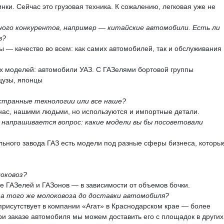
нки. Сейчас это грузовая техника. К сожалению, легковая уже не
много конкурентов, например — китайские автомобили. Есть ли
в?
 — качество во всем: как самих автомобилей, так и обслуживания
 моделей: автомобили УАЗ. С ГАЗелями бортовой группы
цузы, японцы
остранные технологии или все наше?
нас, нашими людьми, но используются и импортные детали.
ой напрашивается вопрос: какие модели вы бы посоветовали
льного завода ГАЗ есть модели под разные сферы бизнеса, которы
.
локовоз?
е ГАЗелей и ГАЗонов — в зависимости от объемов бочки.
за того же молоковоза до доставки автомобиля?
присутствует в компании «Агат» в Краснодарском крае — более
ри заказе автомобиля мы можем доставить его с площадок в других