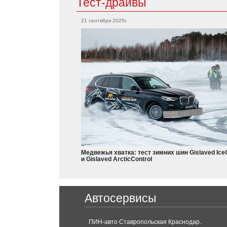
Тест-драйвы
21 сентября 2025г.
Медвежья хватка: тест зимних шин Gislaved Ice
и Gislaved ArcticControl
Автосервисы
ПИН-авто Ставропольская Краснодар.