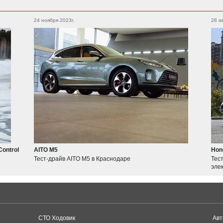
24 ноября 2023г.
28 а
Control
AITO M5
Hon
Тест-драйв AITO M5 в Краснодаре
Тес
эле
СТО Ходовик
Авт