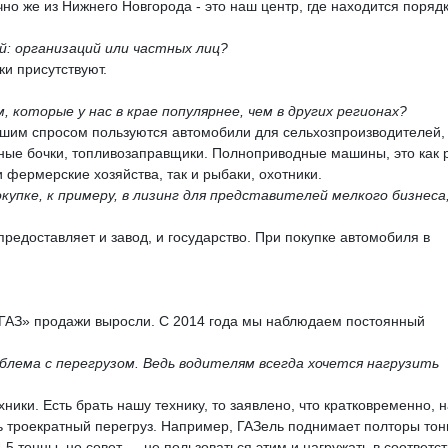
ечно же из Нижнего Новгорода - это наш центр, где находится поряд
й: организаций или частных лиц?
ки присутствуют.
, которые у нас в крае популярнее, чем в других регионах?
ьшим спросом пользуются автомобили для сельхозпроизводителей,
мные бочки, топливозаправщики. Полноприводные машины, это как 
 фермерские хозяйства, так и рыбаки, охотники.
окупке, к примеру, в лизинг для представителей мелкого бизнеса
предоставляет и завод, и государство. При покупке автомобиля в
пы ГАЗ» продажи выросли. С 2014 года мы наблюдаем постоянный
блема с перегрузом. Ведь водителям всегда хочется нагрузить
ники. Есть брать нашу технику, то заявлено, что кратковременно, 
 троекратный перегруз. Например, ГАЗель поднимает полторы тон
5 тонны, но совет — не пользоваться этим и нагружать в соответс