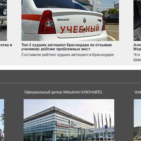
Geely
Emgrand
Atlas
Suzuki
Jimny
Swift
отка и
Топ-3 худших автошкол Краснодара по отзывам
Але
учеников: рейтинг проблемных мест
Мэр
Haval
Составили рейтинг худших автошкол в Краснодаре
Что
JOLION
Шам
F7
Tesla
Model 3
Model S
Oфициальный дилер Mitsubishi КЛЮЧАВТО.
Vol
Dacia
Duster
Logan
Toyota
Sandero
Supra
Land Cruiser