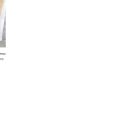
ины
го