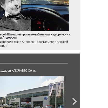
ксей Шамарин про автомобильные «дворники» и
и Андерсон
 изобрела Мэри Андерсон, рассказывает Алексей
арин
kswagen КЛЮЧАВТО Сочи.
Volkswagen Юг-Авто