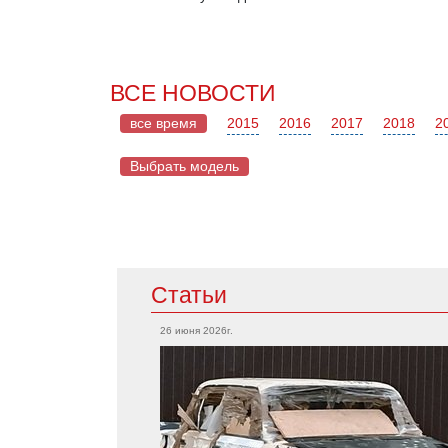
ВСЕ НОВОСТИ
все время
2015
2016
2017
2018
2
Выбрать модель
Mazda
Статьи
Acura
CX-5
Integra
26 июня 2026г.
RX-7
TLX
Mazda 2
RSX
MX-5
MDX
Mazda 6
RDX