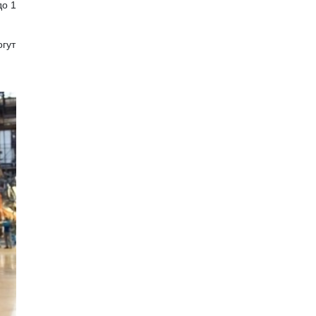
до 1
огут