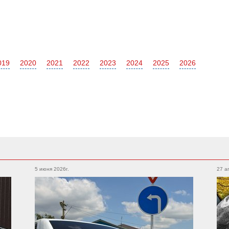
019
2020
2021
2022
2023
2024
2025
2026
Subaru
Foton
Legacy
Outback
5 июня 2026г.
27 а
Auman
XV
WRX
Forester
BRZ