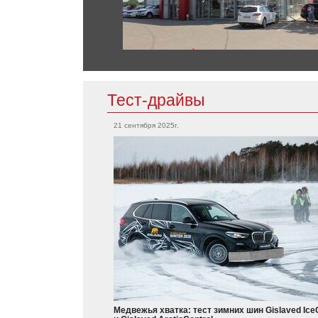
Cooper
Countryman
Clubman
Chrysler
300C
Тест-драйвы
Mitsubishi
21 сентября 2025г.
Grandis
Citroen
Outlander
Eclipse
Aircross
L200
Colt
Dodge
Charger
Nissan
Durango
Qashqai
X-Trail
Медвежья хватка: тест зимних шин Gislaved Ice
Teana