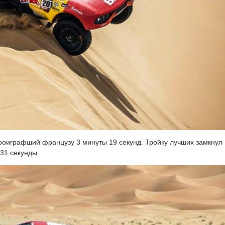
роиграфший французу 3 минуты 19 секунд. Тройку лучших замкнул
 31 секунды.