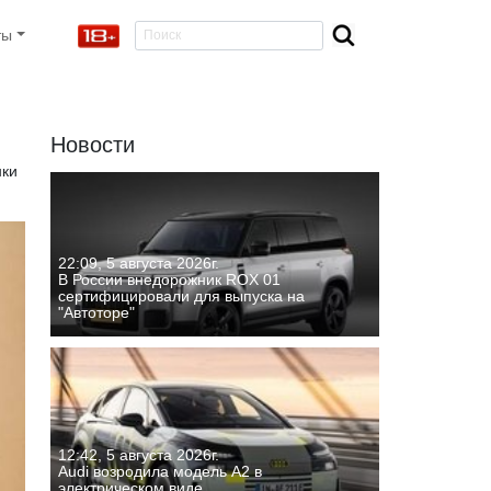
ты
Новости
нки
22:09, 5 августа 2026г.
В России внедорожник ROX 01
сертифицировали для выпуска на
"Автоторе"
12:42, 5 августа 2026г.
Audi возродила модель A2 в
электрическом виде