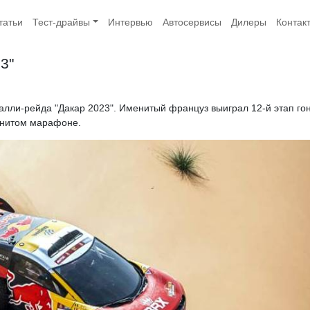
татьи
Тест-драйвы
Интервью
Автосервисы
Дилеры
Контак
3"
алли-рейда "Дакар 2023". Именитый француз выиграл 12-й этап го
менитом марафоне.