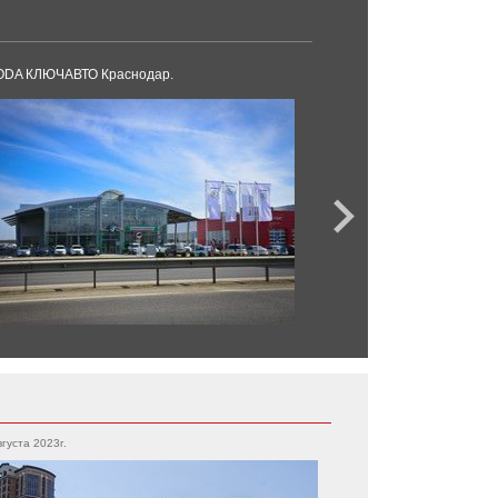
ODA КЛЮЧАВТО Краснодар.
К-Ралли Новороссий
вгуста 2023г.