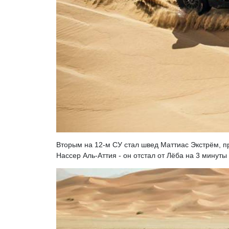
Вторым на 12-м СУ стал швед Маттиас Экстрём, п
Нассер Аль-Аттия - он отстал от Лёба на 3 минуты