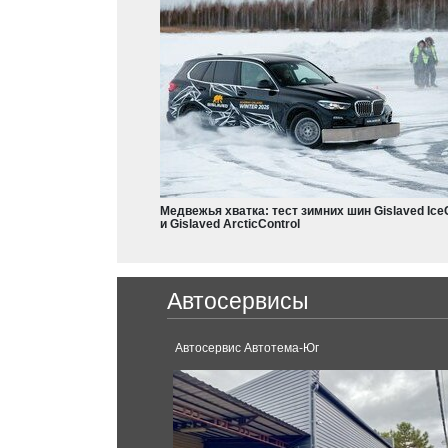
Aircross
L200
Colt
Dodge
Charger
Nissan
Durango
X-Trail
Teana
Медвежья хватка: тест зимних шин Gislaved Ice
Frontier
и Gislaved ArcticControl
Leaf
Armada
Ferrari
Qashqai
Автосервисы
Pathfinder
488 GTB
Micra
Juke
аснодар.
Автосервис Автотема-Юг
GT-R
X-Terra
Ford
Rogue
Mustang
Terrano
Kuga