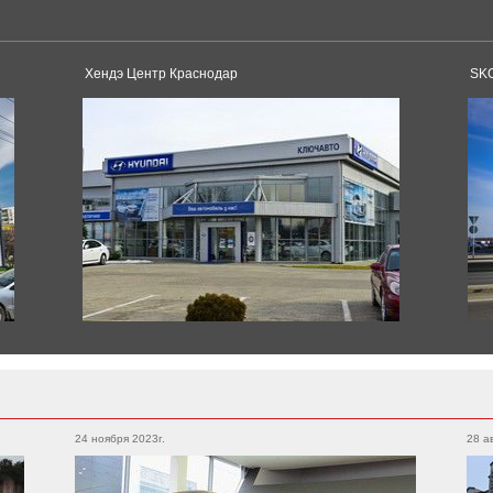
Tesla
Model 3
Model S
Хендэ Центр Краснодар
SK
Dacia
Duster
Logan
Toyota
Sandero
Supra
Land Cruiser
Corolla
Land Cruiser Prado
Pagani
Camry
RAV4
Huayra
Alphard
Hilux
Yaris
Hilux
24 ноября 2023г.
28 а
Avensis
Tacoma
Rolls-Royce
4runner