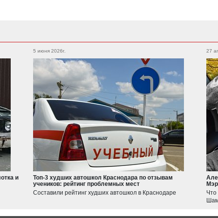
Subaru
Foton
Legacy
Outback
5 июня 2026г.
27 а
Auman
XV
WRX
Forester
BRZ
Geely
Emgrand
Atlas
Suzuki
Jimny
Swift
отка и
Топ-3 худших автошкол Краснодара по отзывам
Але
учеников: рейтинг проблемных мест
Мэр
Haval
Составили рейтинг худших автошкол в Краснодаре
Что
JOLION
Шам
F7