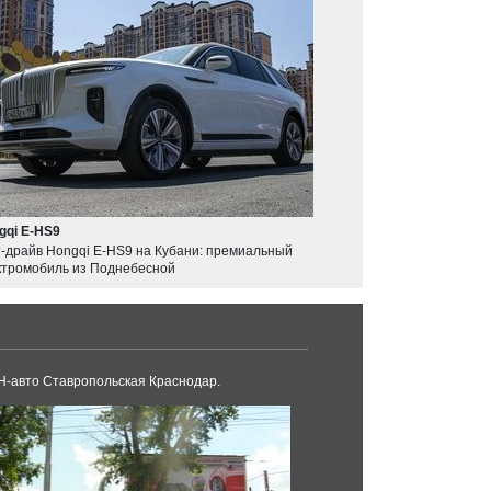
gqi E-HS9
т-драйв Hongqi E-HS9 на Кубани: премиальный
ктромобиль из Поднебесной
-авто Ставропольская Краснодар.