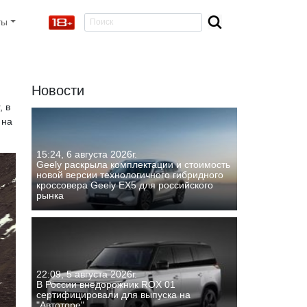
ты
Новости
, в
 на
15:24, 6 августа 2026г.
Geely раскрыла комплектации и стоимость
новой версии технологичного гибридного
кроссовера Geely EX5 для российского
рынка
22:09, 5 августа 2026г.
В России внедорожник ROX 01
сертифицировали для выпуска на
"Автоторе"