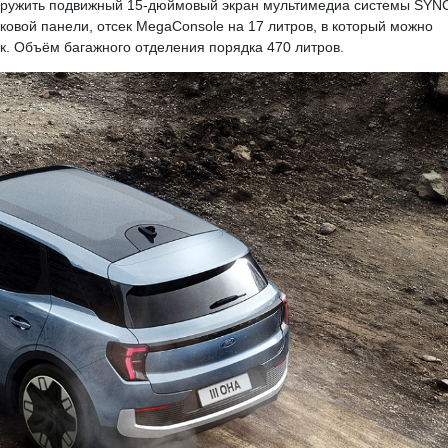
наружить подвижный 15-дюймовый экран мультимедиа системы SYN
уковой панели, отсек MegaConsole на 17 литров, в который можно
ук. Объём багажного отделения порядка 470 литров.