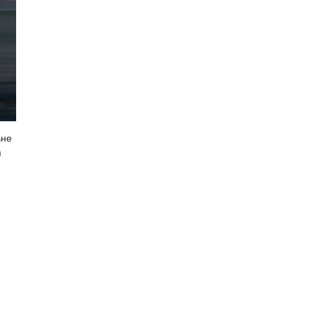
ьне
я