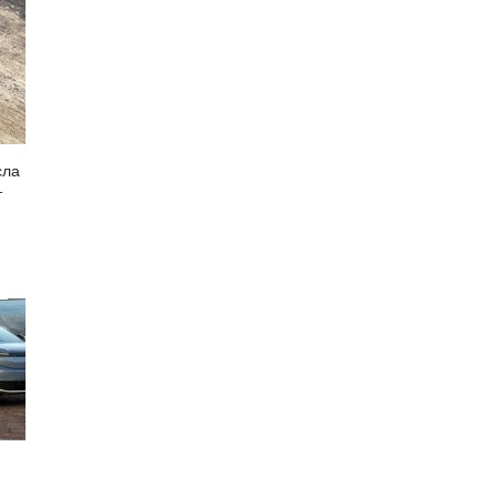
сла
т