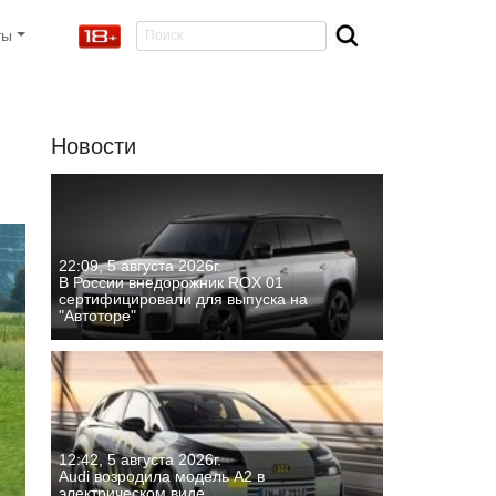
ты
Новости
22:09, 5 августа 2026г.
В России внедорожник ROX 01
сертифицировали для выпуска на
"Автоторе"
12:42, 5 августа 2026г.
Audi возродила модель A2 в
электрическом виде