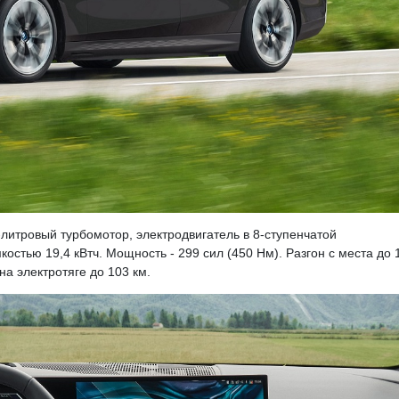
литровый турбомотор, электродвигатель в 8-ступенчатой
остью 19,4 кВтч. Мощность - 299 сил (450 Нм). Разгон с места до 
на электротяге до 103 км.