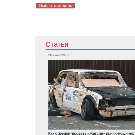
Выбрать модель
Mazda
Статьи
Acura
CX-5
RSX
26 июня 2026г.
RX-7
Integra
Mazda 2
TLX
MX-5
MDX
Mazda 6
RDX
Mercedes
Cadillac
CLA-Класс
CTS-V
A-Класс
Escalade
CL-Класс
ATS-V
Как отремонтировать «Жигули» при помощи мол