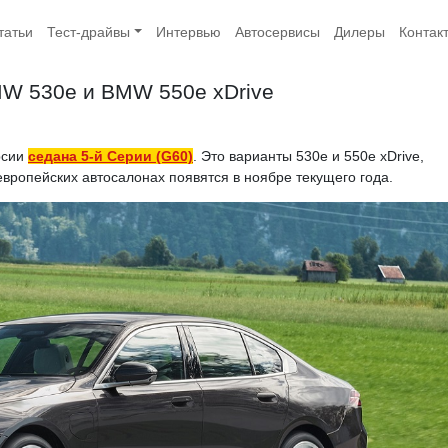
татьи
Тест-драйвы
Интервью
Автосервисы
Дилеры
Контак
W 530e и BMW 550e xDrive
рсии
седана 5-й Серии (G60)
. Это варианты 530e и 550e xDrive,
европейских автосалонах появятся в ноябре текущего года.